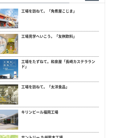
工場を訪ねて。「角煮屋こじま」
工場見学へいこう。「友桝飲料」
工場をたずねて。和泉屋「長崎カステララン
ド」
工場を訪ねて。「太洋食品」
キリンビール福岡工場
サントリー 九州熊本工場