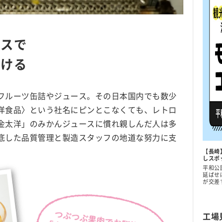
ースで
届ける
フルーツ缶詰やジュース。その日本国内でも数少
洋食品〉という社名にピンとこなくても、レトロ
金太洋」のみかんジュースに慣れ親しんだ人は多
底した品質管理と製造スタッフの地道な努力に支
【長崎
しスポ
平和公
延ばせ
が交差
工場