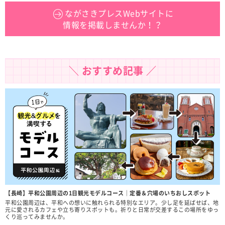
ながさきプレスWebサイトに
情報を掲載しませんか！？
＼ おすすめ記事 ／
【長崎】平和公園周辺の1日観光モデルコース｜定番＆穴場のいちおしスポット
平和公園周辺は、平和への想いに触れられる特別なエリア。少し足を延ばせば、地
元に愛されるカフェや立ち寄りスポットも。祈りと日常が交差するこの場所をゆっ
くり巡ってみませんか。