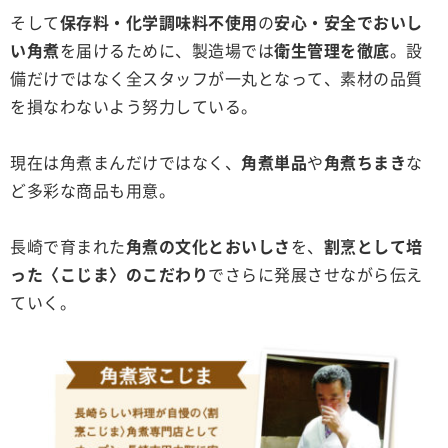
そして
保存料・化学調味料不使用
の
安心・安全でおいし
い角煮
を届けるために、製造場では
衛生管理を徹底
。設
備だけではなく全スタッフが一丸となって、素材の品質
を損なわないよう努力している。
現在は角煮まんだけではなく、
角煮単品
や
角煮ちまき
な
ど多彩な商品も用意。
長崎で育まれた
角煮の文化とおいしさ
を、
割烹として培
った〈こじま〉のこだわり
でさらに発展させながら伝え
ていく。