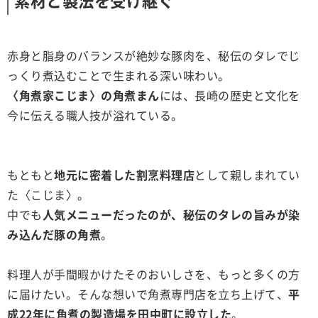
素材と製法を受け継ぐ
赤身と脂身のバランスが絶妙な豚肉を、秘伝のタレでじ
っくり煮込むことで生まれる深い味わい。
〈角煮家こじま〉の角煮まん
には、長崎の歴史と文化を
今に伝える職人技が溢れている。
もともと
地元に密着した割烹料理店
として親しまれてい
た〈こじま〉。
中でも
人気メニューだったのが、秘伝のタレの旨みが染
み込んだ豚の角煮
。
料理人が手間暇かけたそのおいしさを、もっと多くの方
に届けたい。そんな想いで角煮専門店を立ち上げて、
平
成22年に角煮の製造場を田中町に設立した
。