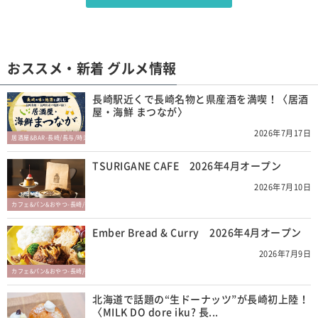
おススメ・新着 グルメ情報
長崎駅近くで長崎名物と県産酒を満喫！〈居酒
屋・海鮮 まつなが〉
2026年7月17日
居酒屋&BAR-長崎/長与/時津
TSURIGANE CAFE 2026年4月オープン
2026年7月10日
カフェ&パン&おやつ-長崎/長与/時津
Ember Bread & Curry 2026年4月オープン
2026年7月9日
カフェ&パン&おやつ-長崎/長与/時津
北海道で話題の“生ドーナッツ”が長崎初上陸！
〈MILK DO dore iku? 長...