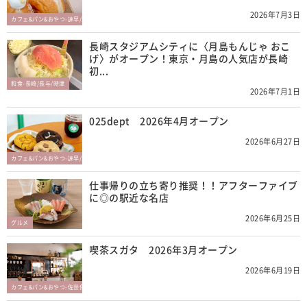
2026年7月3日
カフェ&パン&おやつ-諫早/大村/東彼杵
長崎スタジアムシティに〈月島もんじゃ おこ
げ〉がオープン！東京・月島の人気店が長崎
初...
和食-長崎/長与/時津
2026年7月1日
025dept 2026年4月オープン
2026年6月27日
カフェ&パン&おやつ-諫早/大村/東彼杵
仕事帰りの立ち寄り推奨！！アフターファイブ
に◎の駅近な名店
2026年6月25日
グルメ
喫茶スガタ 2026年3月オープン
2026年6月19日
カフェ&パン&おやつ-佐世保/平戸/松浦/西海