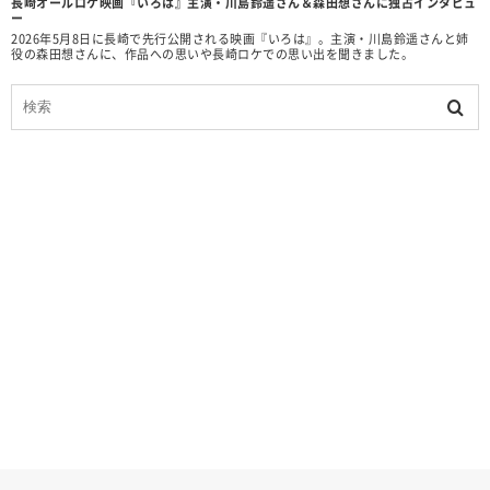
長崎オールロケ映画『いろは』主演・川島鈴遥さん＆森田想さんに独占インタビュ
ー
2026年5月8日に長崎で先行公開される映画『いろは』。主演・川島鈴遥さんと姉
役の森田想さんに、作品への思いや長崎ロケでの思い出を聞きました。