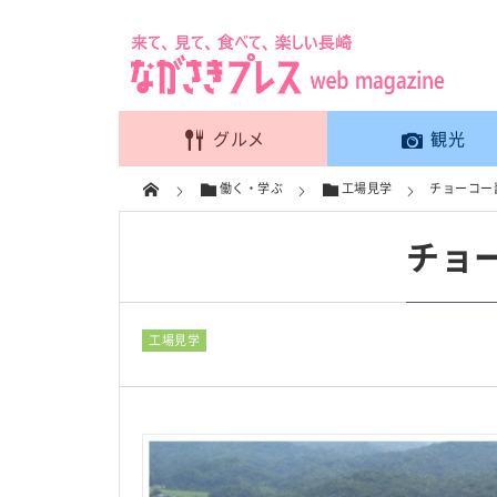
グルメ
観光
働く・学ぶ
工場見学
チョーコー
チョ
工場見学