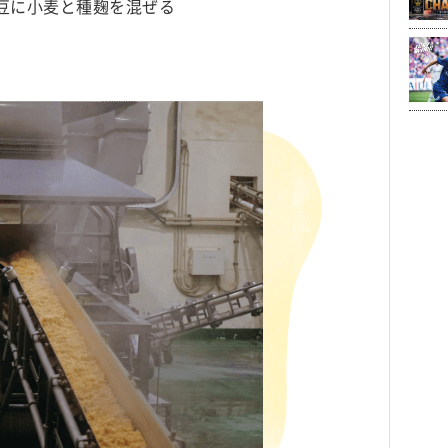
豆に小麦と種麹を混ぜる