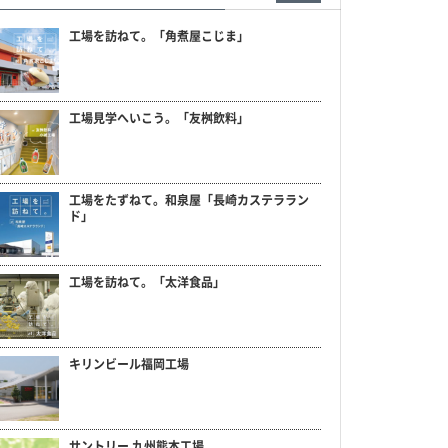
工場を訪ねて。「角煮屋こじま」
工場見学へいこう。「友桝飲料」
工場をたずねて。和泉屋「長崎カステララン
ド」
工場を訪ねて。「太洋食品」
キリンビール福岡工場
サントリー 九州熊本工場