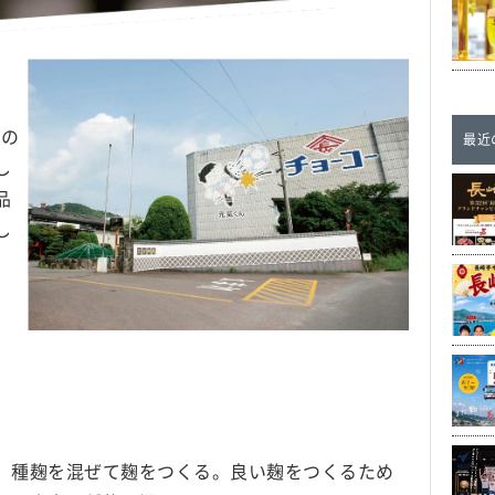
たの
最近
し
品
し
、種麹を混ぜて麹をつくる。良い麹をつくるため