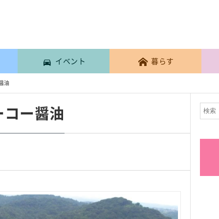
イベント
暮らす
醤油
ーコー醤油