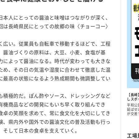
日本人にとっての醤油と味噌はつながりが深く、
回は長崎県民にとっての故郷の味〈チョーコー〉
く広い。従業員も自転車で移動するほどで、工程
。醤油づくりの原料は、大豆、小麦、食塩が基
力によって醤油になる。時代が変わっても大きな
ため、その日の気温や湿度に合わせて徹底した温
に最高の状態になるよう熟成期間も微調整してい
も積極的だ。ぽん酢やソース、ドレッシングなど
【長崎
しスポ
有機商品などの開発にもいち早く取り組んでき
平和公
延ばせ
食卓の笑顔を求めて、常に食文化を大切にしてき
が交差
験、県内外や国外での醤油文化の普及活動も行っ
、そして日本の食卓を支えていく。
工場