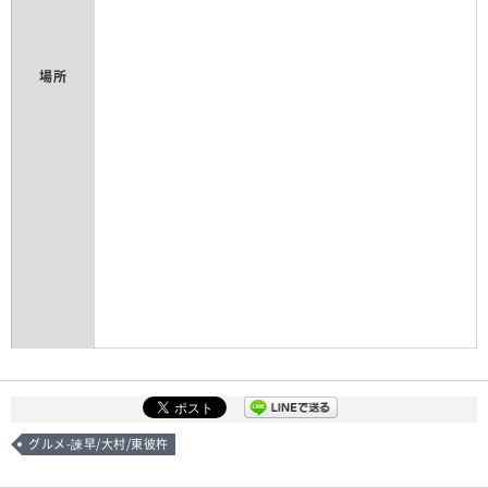
場所
グルメ-諫早/大村/東彼杵