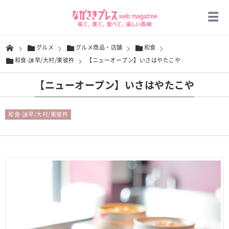
グルメ
グルメ商品・店舗
和食
和食-諫早/大村/東彼杵
【ニューオープン】いさはやたこや
【ニューオープン】いさはやたこや
和食-諫早/大村/東彼杵