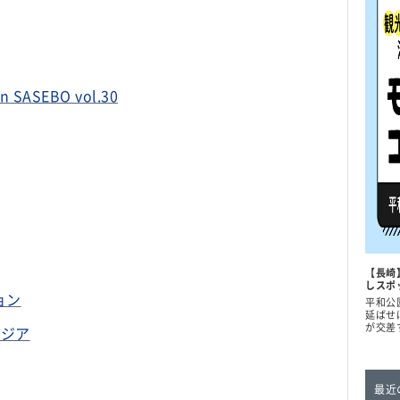
ASEBO vol.30
【長崎
しスポ
ョン
平和公
延ばせ
が交差
タジア
最近