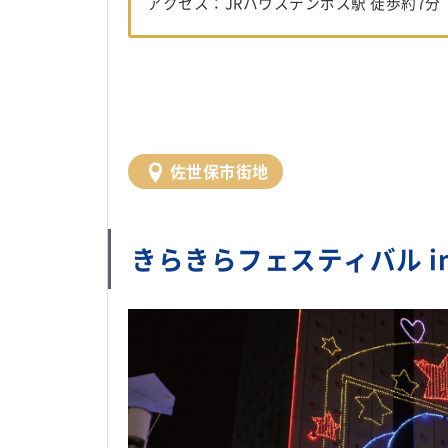
アクセス：JRハウステンボス駅 徒歩約7分
佐世保市街地
きらきらフェスティバル in SA