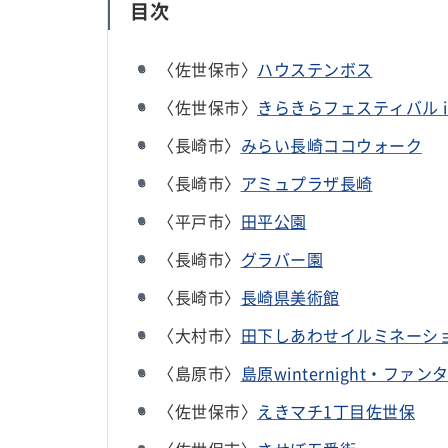
目次
〈佐世保市〉
ハウステンボス
〈佐世保市〉
きらきらフェスティバル in S
〈長崎市〉
みらい長崎ココウォーク
〈長崎市〉
アミュプラザ長崎
〈平戸市〉
田平公園
〈長崎市〉
グラバー園
〈長崎市〉
長崎県美術館
〈大村市〉
田下しあわせイルミネーシ
〈島原市〉
島原winternight・ファン
〈佐世保市〉
えきマチ1丁目佐世保