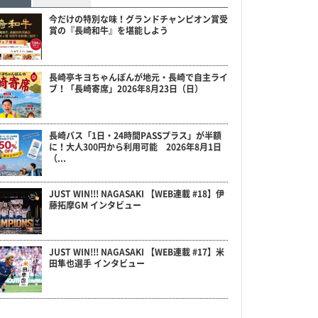
今だけの特別な味！グランドチャンピオン賞受
賞の『長崎和牛』を堪能しよう
長崎亭キヨちゃんぽんが地元・長崎で自主ライ
ブ！「長崎寄席」2026年8月23日（日）
長崎バス「1日・24時間PASSプラス」が半額
に！大人300円から利用可能 2026年8月1日
（...
JUST WIN!!! NAGASAKI 【WEB連載 #18】伊
藤拓摩GM インタビュー
JUST WIN!!! NAGASAKI 【WEB連載 #17】米
田隼也選手 インタビュー