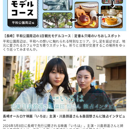
【長崎】平和公園周辺の1日観光モデルコース｜定番＆穴場のいちおしスポット
平和公園周辺は、平和への想いに触れられる特別なエリア。少し足を延ばせば、地
元に愛されるカフェや立ち寄りスポットも。祈りと日常が交差するこの場所をゆっ
くり巡ってみませんか。
長崎オールロケ映画『いろは』主演・川島鈴遥さん＆森田想さんに独占インタビュ
ー
2026年5月8日に長崎で先行公開される映画『いろは』。主演・川島鈴遥さんと姉