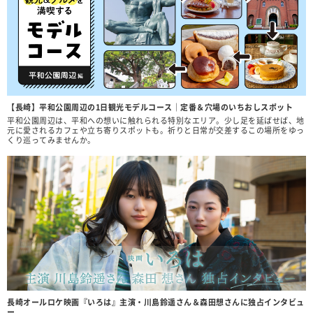
【長崎】平和公園周辺の1日観光モデルコース｜定番＆穴場のいちおしスポット
平和公園周辺は、平和への想いに触れられる特別なエリア。少し足を延ばせば、地
元に愛されるカフェや立ち寄りスポットも。祈りと日常が交差するこの場所をゆっ
くり巡ってみませんか。
長崎オールロケ映画『いろは』主演・川島鈴遥さん＆森田想さんに独占インタビュ
ー