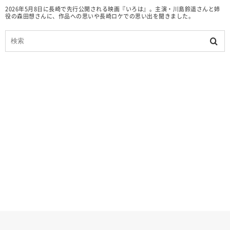
2026年5月8日に長崎で先行公開される映画『いろは』。主演・川島鈴遥さんと姉
役の森田想さんに、作品への思いや長崎ロケでの思い出を聞きました。