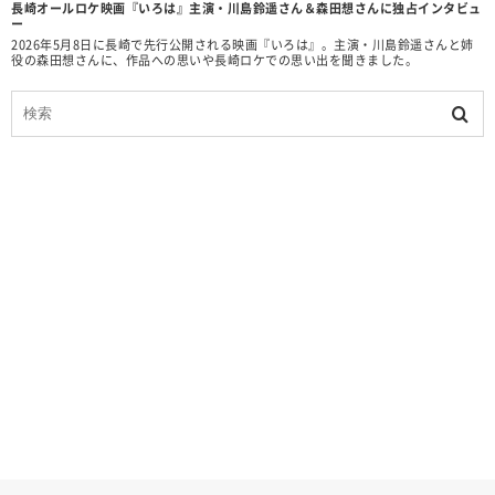
長崎オールロケ映画『いろは』主演・川島鈴遥さん＆森田想さんに独占インタビュ
ー
2026年5月8日に長崎で先行公開される映画『いろは』。主演・川島鈴遥さんと姉
役の森田想さんに、作品への思いや長崎ロケでの思い出を聞きました。