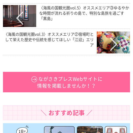
〈海風の国観光圏vol.5〉オススメエリア③ゆるやか
な時間が流れる祈りの島で、特別な島旅を過ごす
「黒島」
〈海風の国観光圏vol.3〉オススメエリア②宿場町と
して栄えた歴史や伝統を感じてほしい「江迎」エリ
ア
ながさきプレスWebサイトに
情報を掲載しませんか！？
＼ おすすめ記事 ／