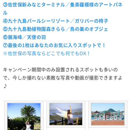
③佐世保新みなとターミナル／曼荼羅模様のアートパネ
ル
④九十九島パールシーリゾート／ガリバーの椅子
⑤九十九島動植物園森きらら／鳥の巣のオブジェ
⑥展海峰／天使の羽
⑦最後の1枚はあなたのお気に入りスポットで！
※佐世保の写真ならどこでも何でもOK！
キャンペーン期間中のみ設置されるスポットも多いの
で、今しか撮れない素敵な写真や動画が撮影できますよ
♪