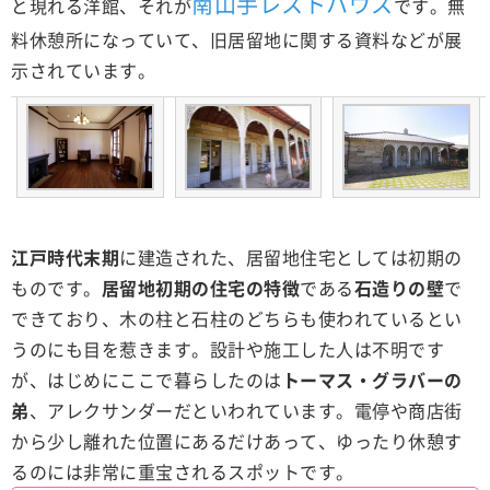
南山手レストハウス
と現れる洋館、それが
です。無
料休憩所になっていて、旧居留地に関する資料などが展
示されています。
江戸時代末期
に建造された、居留地住宅としては初期の
ものです。
居留地初期の住宅の特徴
である
石造りの壁
で
できており、木の柱と石柱のどちらも使われているとい
うのにも目を惹きます。設計や施工した人は不明です
が、はじめにここで暮らしたのは
トーマス・グラバーの
弟
、アレクサンダーだといわれています。電停や商店街
から少し離れた位置にあるだけあって、ゆったり休憩す
るのには非常に重宝されるスポットです。