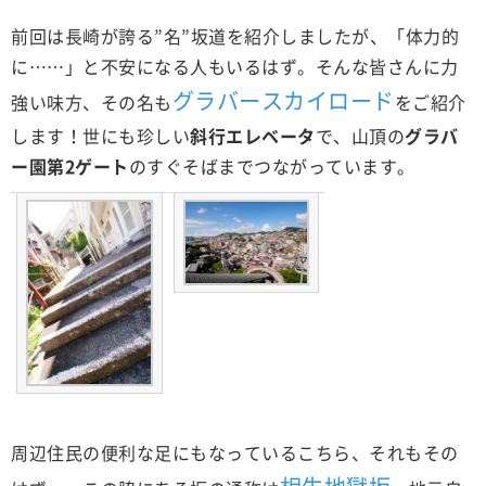
前回は長崎が誇る”名”坂道を紹介しましたが、「体力的
に……」と不安になる人もいるはず。そんな皆さんに力
グラバースカイロード
強い味方、その名も
をご紹介
します！世にも珍しい
斜行エレベータ
で、山頂の
グラバ
ー園第2ゲート
のすぐそばまでつながっています。
周辺住民の便利な足にもなっているこちら、それもその