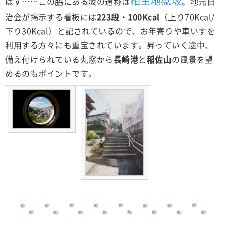
相生地獄坂
はず……この脇にある坂の通称は
。地元自
治会が掲示する看板には
223段
・
100Kcal
（上り70Kcal/
下り30Kcal）と記されているので、お年寄りや車いすを
利用する方々にも重宝されています。昇っていく途中、
備え付けられている丸窓から
長崎港
と
稲佐山
の風景を望
めるのもポイントです。