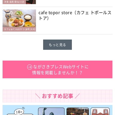
洋食-島原/雲仙/小浜
cafe topor store（カフェ トポールス
トア）
カフェ&パン&おやつ-諫早/大村/東彼杵
もっと見る
ながさきプレスWebサイトに
情報を掲載しませんか！？
＼ おすすめ記事 ／