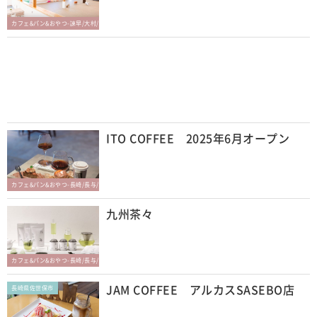
カフェ&パン&おやつ-諫早/大村/東彼杵
ITO COFFEE 2025年6月オープン
カフェ&パン&おやつ-長崎/長与/時津
九州茶々
カフェ&パン&おやつ-長崎/長与/時津
JAM COFFEE アルカスSASEBO店
長崎県佐世保市