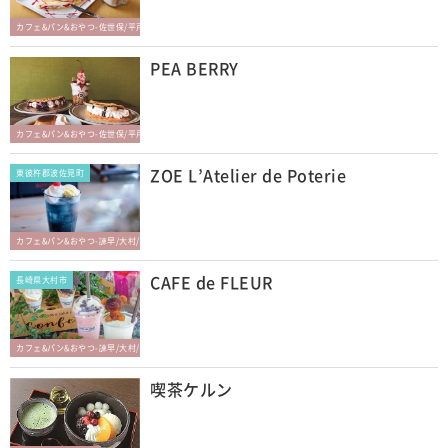
カフェ&パン&おやつ-佐世保/平戸/松浦/西海
PEA BERRY
カフェ&パン&おやつ-佐世保/平戸/松浦/西海
ZOE L’Atelier de Poterie
東彼杵郡波佐見町
カフェ&パン&おやつ-諫早/大村/東彼杵
CAFE de FLEUR
長崎県大村市
カフェ&パン&おやつ-諫早/大村/東彼杵
喫茶ケルン