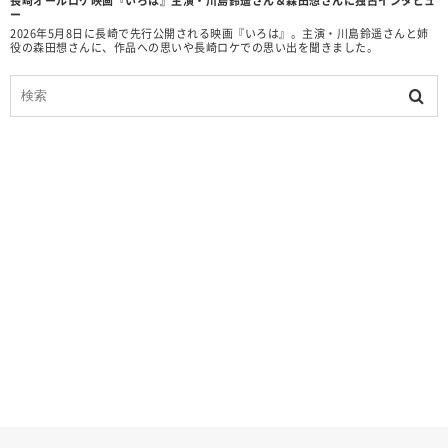
長崎オールロケ映画『いろは』主演・川島鈴遥さん＆森田想さんに独占インタビュ
ー
2026年5月8日に長崎で先行公開される映画『いろは』。主演・川島鈴遥さんと姉
役の森田想さんに、作品への思いや長崎ロケでの思い出を聞きました。