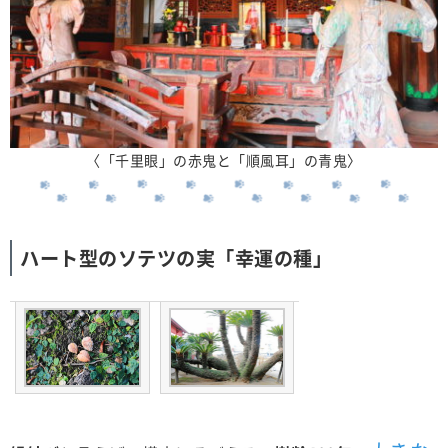
〈「千里眼」の赤鬼と「順風耳」の青鬼〉
ハート型のソテツの実「幸運の種」