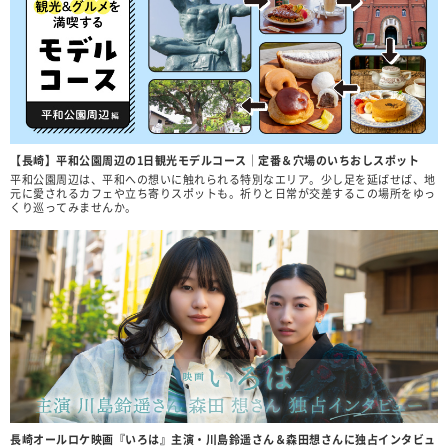
【長崎】平和公園周辺の1日観光モデルコース｜定番＆穴場のいちおしスポット
平和公園周辺は、平和への想いに触れられる特別なエリア。少し足を延ばせば、地
元に愛されるカフェや立ち寄りスポットも。祈りと日常が交差するこの場所をゆっ
くり巡ってみませんか。
長崎オールロケ映画『いろは』主演・川島鈴遥さん＆森田想さんに独占インタビュ