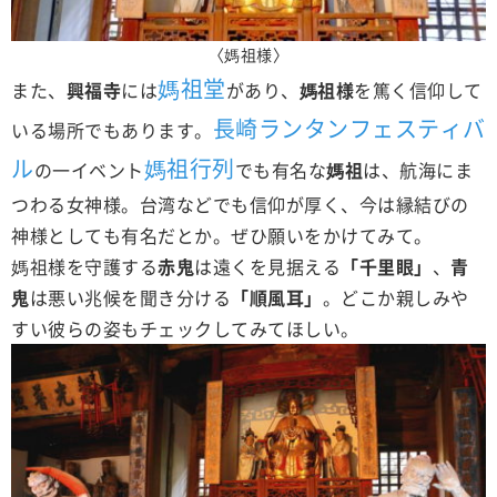
〈媽祖様〉
媽祖堂
また、
興福寺
には
があり、
媽祖様
を篤く信仰して
長崎ランタンフェスティバ
いる場所でもあります。
ル
媽祖行列
の一イベント
でも有名な
媽祖
は、航海にま
つわる女神様。台湾などでも信仰が厚く、今は縁結びの
神様としても有名だとか。ぜひ願いをかけてみて。
媽祖様を守護する
赤鬼
は遠くを見据える
「千里眼」
、
青
鬼
は悪い兆候を聞き分ける
「順風耳」
。どこか親しみや
すい彼らの姿もチェックしてみてほしい。