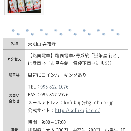
東明山 興福寺
名称
【路面電車】路面電車3号系統「蛍茶屋 行き」
アクセス
に乗車→「市民会館」電停下車→徒歩5分
周辺にコインパーキングあり
駐車場
TEL：
095-822-1076
FAX：095-827-2726
お問い
合わせ
メールアドレス：kofukuji@bg.mbn.or.jp
公式サイト：
http://kofukuji.com/
時間：9:00～17:00
拝観料：大人 300円、中高生 200円、小学生 10
備考