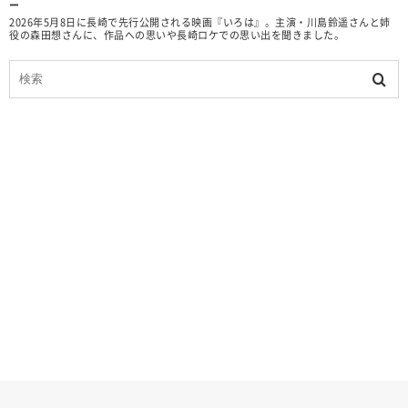
ー
2026年5月8日に長崎で先行公開される映画『いろは』。主演・川島鈴遥さんと姉
役の森田想さんに、作品への思いや長崎ロケでの思い出を聞きました。