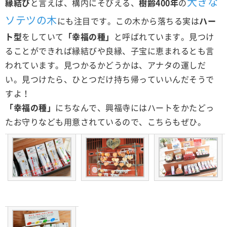
大きな
縁結び
と言えば、構内にそびえる、
樹齢400年
の
ソテツの木
にも注目です。この木から落ちる実は
ハー
ト型
をしていて
「幸福の種」
と呼ばれています。見つけ
ることができれば縁結びや良縁、子宝に恵まれるとも言
われています。見つかるかどうかは、アナタの運しだ
い。見つけたら、ひとつだけ持ち帰っていいんだそうで
すよ！
「幸福の種」
にちなんで、興福寺にはハートをかたどっ
たお守りなども用意されているので、こちらもぜひ。