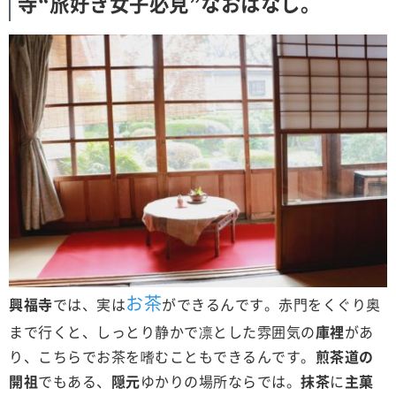
寺“旅好き女子必見”なおはなし。
お茶
興福寺
では、実は
ができるんです。赤門をくぐり奥
まで行くと、しっとり静かで凛とした雰囲気の
庫裡
があ
り、こちらでお茶を嗜むこともできるんです。
煎茶道の
開祖
でもある、
隠元
ゆかりの場所ならでは。
抹茶
に
主菓