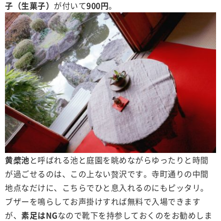
子（生菓子）
が付いて
900円
。
黄檗池
と呼ばれる池と庭園を眺めながらゆったりと時間
が過ごせるのは、この上ない贅沢です。寺町通りの中間
地点なだけに、こちらでひと息入れるのにもピッタリ。
ブザーを鳴らしてお声掛けすれば無料で入場できます
が、
素足はNG
なので靴下を持参しておくのをお勧めしま