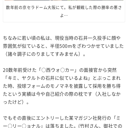
数年前の京セラドーム大阪にて。私が観戦した際の勝率の悪さ
よ…
ちなみに若い頃の私は、現役当時の石井一久投手に顔や
雰囲気が似ていると、半径500mをざわつかせていました
（諸々調子にのりましてすみません）。
20数年前受けた「○西ウォ○カー」の面接官から突然
「キミ、ヤクルトの石井に似ているよね」とぶっこまれ
た時、投球フォームのモノマネを披露して採用を勝ち得
たという実績は今や自己紹介の際の枕です（入社しなか
ったけど）。
でもその直後にエントリーした某マガジン社発行の「ミ
ー○リー○ョナル」は落ちました。(竹村さん、御社での