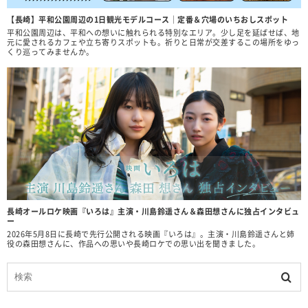
【長崎】平和公園周辺の1日観光モデルコース｜定番＆穴場のいちおしスポット
平和公園周辺は、平和への想いに触れられる特別なエリア。少し足を延ばせば、地
元に愛されるカフェや立ち寄りスポットも。祈りと日常が交差するこの場所をゆっ
くり巡ってみませんか。
長崎オールロケ映画『いろは』主演・川島鈴遥さん＆森田想さんに独占インタビュ
ー
2026年5月8日に長崎で先行公開される映画『いろは』。主演・川島鈴遥さんと姉
役の森田想さんに、作品への思いや長崎ロケでの思い出を聞きました。