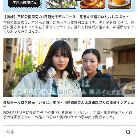
【長崎】平和公園周辺の1日観光モデルコース｜定番＆穴場のいちおしスポット
平和公園周辺は、平和への想いに触れられる特別なエリア。少し足を延ばせば、地
元に愛されるカフェや立ち寄りスポットも。祈りと日常が交差するこの場所をゆっ
くり巡ってみませんか。
長崎オールロケ映画『いろは』主演・川島鈴遥さん＆森田想さんに独占インタビュ
ー
2026年5月8日に長崎で先行公開される映画『いろは』。主演・川島鈴遥さんと姉
役の森田想さんに、作品への思いや長崎ロケでの思い出を聞きました。