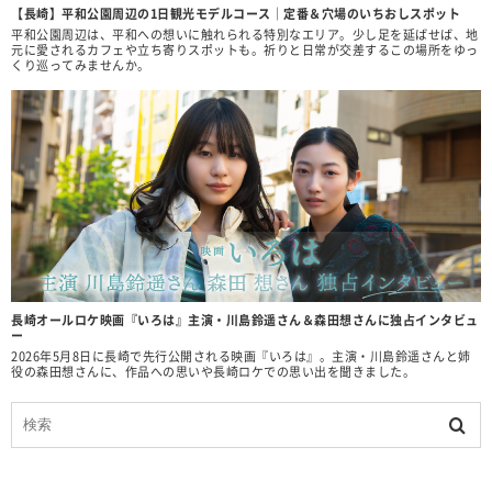
【長崎】平和公園周辺の1日観光モデルコース｜定番＆穴場のいちおしスポット
平和公園周辺は、平和への想いに触れられる特別なエリア。少し足を延ばせば、地
元に愛されるカフェや立ち寄りスポットも。祈りと日常が交差するこの場所をゆっ
くり巡ってみませんか。
長崎オールロケ映画『いろは』主演・川島鈴遥さん＆森田想さんに独占インタビュ
ー
2026年5月8日に長崎で先行公開される映画『いろは』。主演・川島鈴遥さんと姉
役の森田想さんに、作品への思いや長崎ロケでの思い出を聞きました。