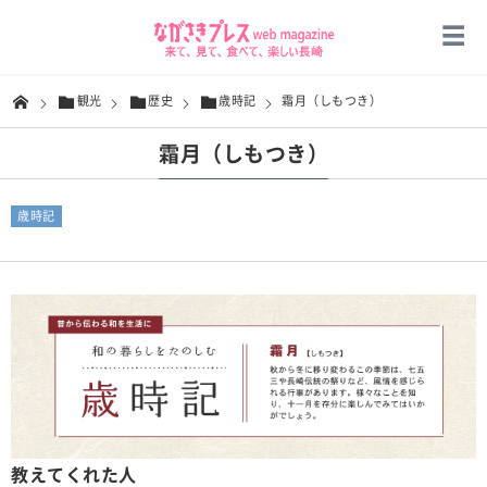
観光
歴史
歳時記
霜月（しもつき）
霜月（しもつき）
歳時記
教えてくれた人