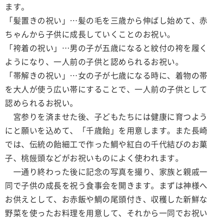
ます。
「髪置きの祝い」…髪の毛を三歳から伸ばし始めて、赤
ちゃんから子供に成長していくことのお祝い。
「袴着の祝い」…男の子が五歳になると紋付の袴を履く
ようになり、一人前の子供と認められるお祝い。
「帯解きの祝い」…女の子が七歳になる時に、着物の帯
を大人が使う広い帯にすることで、一人前の子供として
認められるお祝い。
宮参りを済ませた後、子どもたちには健康に育つよう
にと願いを込めて、「千歳飴」を用意します。また長崎
では、伝統の飴細工で作った鯛や紅白の千代結びのお菓
子、桃饅頭などがお祝いものによく使われます。
一通り終わった後に記念の写真を撮り、家族と親戚一
同で子供の成長を祝う食事会を開きます。まずは神様へ
お供えとして、お赤飯や鯛の尾頭付き、収穫した新鮮な
野菜を使ったお料理を用意して、それから一同でお祝い