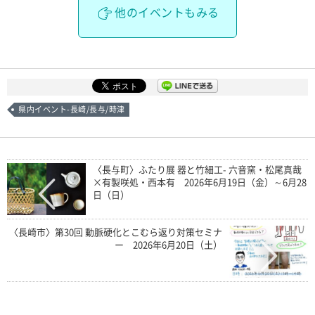
他のイベントもみる
県内イベント-長崎/長与/時津
〈長与町〉ふたり展 器と竹細工- 六音窯・松尾真哉
×有製咲処・西本有 2026年6月19日（金）～6月28
日（日）
〈長崎市〉第30回 動脈硬化とこむら返り対策セミナ
ー 2026年6月20日（土）