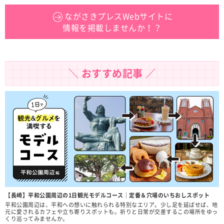
ながさきプレスWebサイトに
情報を掲載しませんか！？
＼ おすすめ記事 ／
【長崎】平和公園周辺の1日観光モデルコース｜定番＆穴場のいちおしスポット
平和公園周辺は、平和への想いに触れられる特別なエリア。少し足を延ばせば、地
元に愛されるカフェや立ち寄りスポットも。祈りと日常が交差するこの場所をゆっ
くり巡ってみませんか。