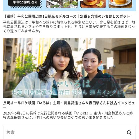
【長崎】平和公園周辺の1日観光モデルコース｜定番＆穴場のいちおしスポット
平和公園周辺は、平和への想いに触れられる特別なエリア。少し足を延ばせば、地
元に愛されるカフェや立ち寄りスポットも。祈りと日常が交差するこの場所をゆっ
くり巡ってみませんか。
長崎オールロケ映画『いろは』主演・川島鈴遥さん＆森田想さんに独占インタビュ
ー
2026年5月8日に長崎で先行公開される映画『いろは』。主演・川島鈴遥さんと姉
役の森田想さんに、作品への思いや長崎ロケでの思い出を聞きました。