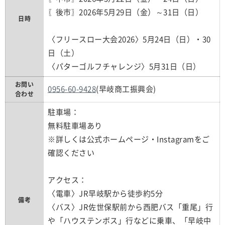
〖後市〗2026年5月29日（金）～31日（日）
日時
〈フリースロー大会2026〉5月24日（日）・30
日（土）
〈パターゴルフチャレンジ〉5月31日（日）
お問い
0956-60-9428
(早岐商工振興会)
合わせ
駐車場：
無料駐車場あり
※詳しくは公式ホームページ・Instagramをご
確認ください
アクセス：
〈電車〉JR早岐駅から徒歩約5分
備考
〈バス〉JR佐世保駅前から西肥バス「重尾」行
や「ハウステンボス」行などに乗車、「早岐中